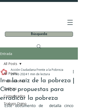
Búsqueda
Entrada
All Posts
Acción Ciudadana Frente a la Pobreza
All Posts
29 feb 2024
1 min de lectura
Ir a la raíz de la pobreza |
Publicaciones
Cinco propuestas para
Gráficos
Comunicados
erradicar la pobreza
Trabajo Digno
Este documento de  detalla cinco 