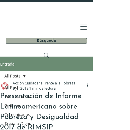
Búsqueda
Entrada
All Posts
Acción Ciudadana Frente a la Pobreza
All Posts
9 jul 2018
1 min de lectura
Presentación de Informe
Publicaciones
Latinoamericano sobre
Gráficos
Comunicados
Pobreza y Desigualdad
Trabajo Digno
2017 de RIMSIP