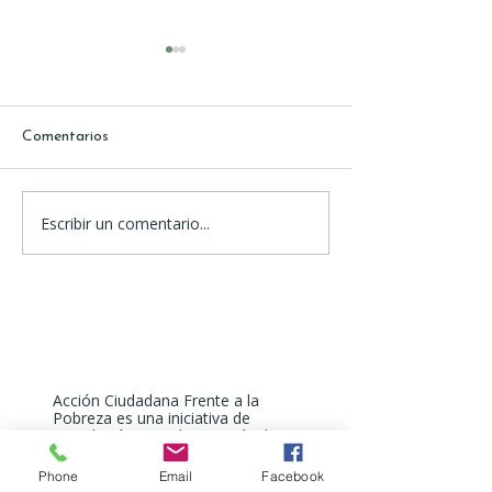
Comentarios
Escribir un comentario...
Panorama laboral 3:
Panorama laboral
Perspectiva desde las
Perspectiva des
personas jóvenes
mujeres
Acción Ciudadana Frente a la
Pobreza es una iniciativa de
articulación, creada por más de 60
organizaciones de la sociedad civil
mexicana para incidir de manera
Phone
Email
Facebook
propositiva frente a la desigualdad