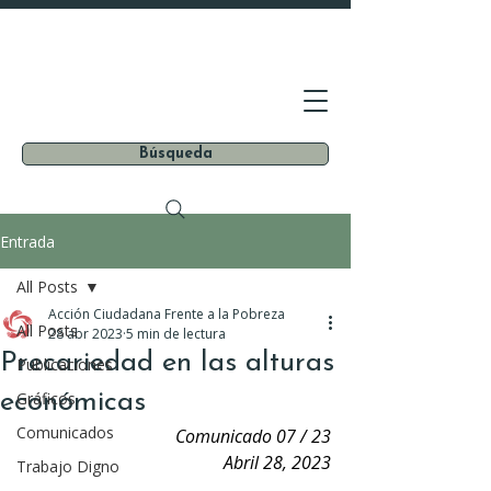
Búsqueda
Entrada
All Posts
Acción Ciudadana Frente a la Pobreza
All Posts
28 abr 2023
5 min de lectura
Precariedad en las alturas
Publicaciones
económicas
Gráficos
Comunicados
Comunicado 07 / 23
Abril 28, 2023
Trabajo Digno