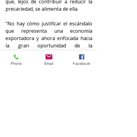
que, lejos de contribuir a reducir la 
precariedad, se alimenta de ella.
“No hay cómo justificar el escándalo 
que representa una economía 
exportadora y ahora enfocada hacia 
la gran oportunidad de la 
relocalización cercana de las cadenas 
de suministros de EU (el 
Phone
Email
Facebook
“
nearshoring
”) y que al mismo tiempo 
mantiene a millones de personas que 
trabajan y son pobres. Hay una falla 
estructural también en la parte alta 
de la economía formada por grandes 
y medianas empresas”, sostiene 
Rogelio Gómez Hermosillo, 
coordinador de dicha organización.
En la cúspide de la economía hay 