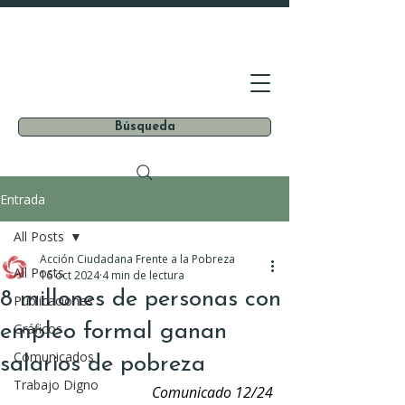
Búsqueda
Entrada
All Posts
Acción Ciudadana Frente a la Pobreza
All Posts
16 oct 2024
4 min de lectura
8 millones de personas con
Publicaciones
empleo formal ganan
Gráficos
Comunicados
salarios de pobreza
Trabajo Digno
Comunicado 12/24