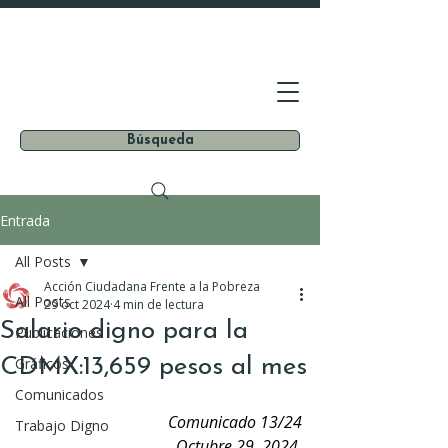
Búsqueda
Entrada
All Posts
Acción Ciudadana Frente a la Pobreza
All Posts
29 oct 2024
4 min de lectura
Salario digno para la
Publicaciones
CDMX:13,659 pesos al mes
Gráficos
Comunicados
Comunicado 13/24
Trabajo Digno
Octubre 29, 2024 