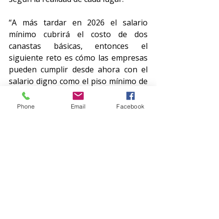
“A más tardar en 2026 el salario 
mínimo cubrirá el costo de dos 
canastas básicas, entonces el 
siguiente reto es cómo las empresas 
pueden cumplir desde ahora con el 
salario digno como el piso mínimo de 
las remuneraciones, mediante planes 
de productividad vinculados con la 
Phone
Email
Facebook
mejora de las condiciones laborales y 
así hacer del trabajo digno un 
componente esencial de la economía” 
explicó Gómez Hermosillo.
---oooOooo---
C13. ANKER CDMX.docx
.pdf
Descargar PDF • 172KB