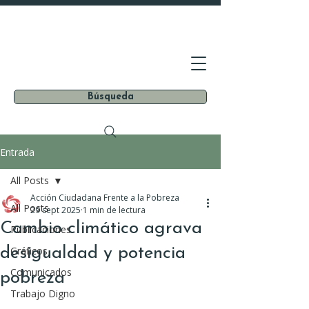
Búsqueda
Entrada
All Posts
Acción Ciudadana Frente a la Pobreza
All Posts
29 sept 2025
1 min de lectura
Cambio climático agrava
Publicaciones
desigualdad y potencia
Gráficos
Comunicados
pobreza
Trabajo Digno