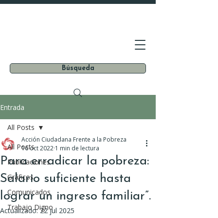
Búsqueda
Entrada
All Posts
Acción Ciudadana Frente a la Pobreza
All Posts
16 oct 2022
1 min de lectura
Para erradicar la pobreza:
Publicaciones
Salario suficiente hasta
Gráficos
Comunicados
lograr un ingreso familiar”.
Trabajo Digno
Actualizado:
22 jul 2025