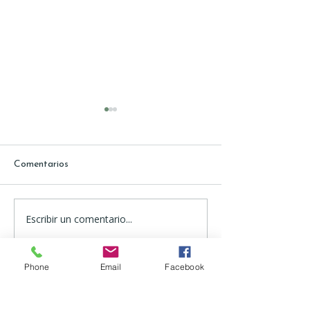
Comentarios
Escribir un comentario...
Panorama laboral 3:
Panorama laboral
Perspectiva desde las
Perspectiva des
personas jóvenes
mujeres
Phone
Email
Facebook