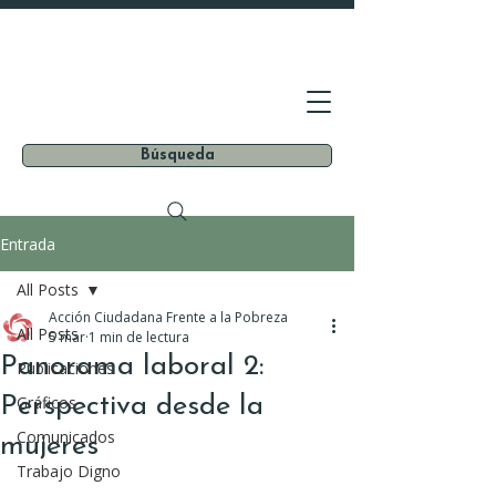
Búsqueda
Entrada
All Posts
Acción Ciudadana Frente a la Pobreza
All Posts
5 mar
1 min de lectura
Panorama laboral 2:
Publicaciones
Perspectiva desde la
Gráficos
Comunicados
mujeres
Trabajo Digno