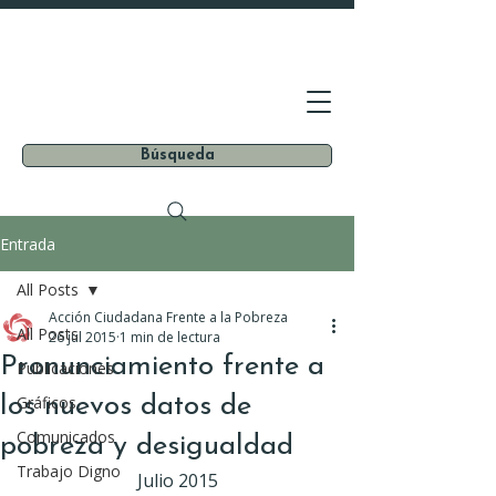
Búsqueda
Entrada
All Posts
Acción Ciudadana Frente a la Pobreza
All Posts
26 jul 2015
1 min de lectura
Pronunciamiento frente a
Publicaciones
los nuevos datos de
Gráficos
Comunicados
pobreza y desigualdad
Trabajo Digno
Julio 2015